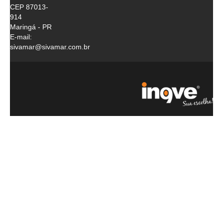
CEP 87013-
914
Maringá - PR
E-mail:
sivamar@sivamar.com.br