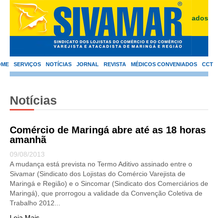
Área de Associados
OME
SERVIÇOS
NOTÍCIAS
JORNAL
REVISTA
MÉDICOS CONVENIADOS
CCT
Notícias
Comércio de Maringá abre até as 18 horas
amanhã
09/08/2013
A mudança está prevista no Termo Aditivo assinado entre o
Sivamar (Sindicato dos Lojistas do Comércio Varejista de
Maringá e Região) e o Sincomar (Sindicato dos Comerciários de
Maringá), que prorrogou a validade da Convenção Coletiva de
Trabalho 2012...
Leia Mais