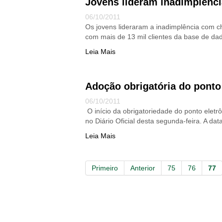
Jovens lideram inadimplênci
06/10/2011
Os jovens lideraram a inadimplência com c
com mais de 13 mil clientes da base de dad
Leia Mais
Adoção obrigatória do ponto 
06/10/2011
O início da obrigatoriedade do ponto eletr
no Diário Oficial desta segunda-feira. A da
Leia Mais
Primeiro
Anterior
75
76
77