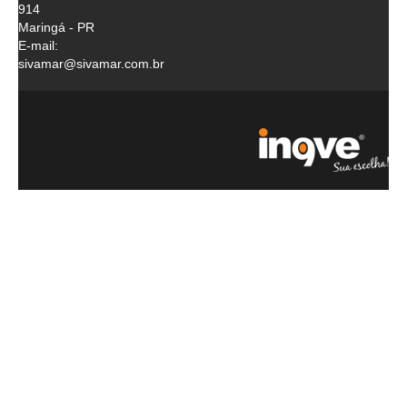
914
Maringá - PR
E-mail:
sivamar@sivamar.com.br